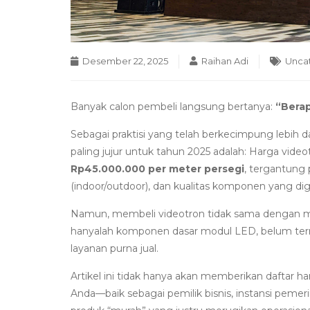
Desember 22, 2025
Raihan Adi
Unca
Banyak calon pembeli langsung bertanya:
“Berap
Sebagai praktisi yang telah berkecimpung lebih da
paling jujur untuk tahun 2025 adalah: Harga video
Rp45.000.000 per meter persegi
, tergantung p
(indoor/outdoor), dan kualitas komponen yang di
Namun, membeli videotron tidak sama dengan mem
hanyalah komponen dasar modul LED, belum ter
layanan purna jual.
Artikel ini tidak hanya akan memberikan daftar h
Anda—baik sebagai pemilik bisnis, instansi peme