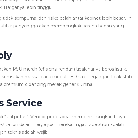
k. Harganya lebih tinggi.
g
tidak sempurna, dan risiko celah antar kabinet lebih besar. Ini
struktur penyangga akan membengkak karena beban yang
ply
an PSU murah (efisiensi rendah) tidak hanya boros listrik,
 kerusakan massal pada modul LED saat tegangan tidak stabil.
ga premium dibanding merek generik China.
es Service
li “jual putus”. Vendor profesional memperhitungkan biaya
-2 tahun dalam harga jual mereka. Ingat, videotron adalah
an teknis adalah wajib.