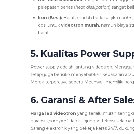
pelepasan panas (
heat dissipation
) sangat bai
Iron (Besi):
Berat, mudah berkarat jika
coatin
opsi untuk
videotron murah
, namun biaya 
berat.
5. Kualitas Power Sup
Power supply adalah jantung videotron. Menggunak
tetapi juga berisiko menyebabkan kebakaran atau
Merek terpercaya seperti Meanwell memiliki har
6. Garansi & After Sal
Harga led videotron
yang terlalu murah seringka
garansi
spare part
dan kunjungan teknisi selama 1
barang elektronik yang bekerja keras 24/7, dukung