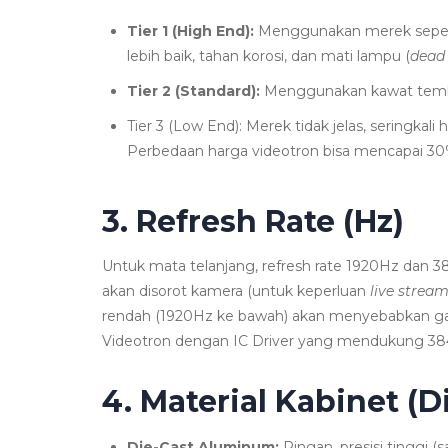
Tier 1 (High End):
Menggunakan merek sepert
lebih baik, tahan korosi, dan mati lampu (
dead 
Tier 2 (Standard):
Menggunakan kawat tem
Tier 3 (Low End): Merek tidak jelas, seringkali ha
Perbedaan harga videotron bisa mencapai 30% 
3. Refresh Rate (Hz)
Untuk mata telanjang, refresh rate 1920Hz dan 3
akan disorot kamera (untuk keperluan
live strea
rendah (1920Hz ke bawah) akan menyebabkan gar
Videotron dengan IC Driver yang mendukung 38
4. Material Kabinet (D
Die-Cast Aluminum:
Ringan, presisi tinggi 