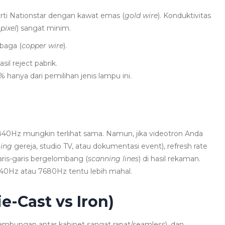
i Nationstar dengan kawat emas (
gold wire
). Konduktivitas
pixel
) sangat minim.
baga (
copper wire
).
sil reject pabrik.
hanya dari pemilihan jenis lampu ini.
840Hz mungkin terlihat sama. Namun, jika videotron Anda
ming
gereja, studio TV, atau dokumentasi event), refresh rate
is-garis bergelombang (
scanning lines
) di hasil rekaman.
40Hz atau 7680Hz tentu lebih mahal.
ie-Cast vs Iron)
(sambungan antar kabinet sangat rapat/seamless), dan