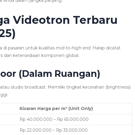
al Anda dalam jangka panjang.
ga Videotron Terbaru
25)
ta di pasaran untuk kualitas
mid-to-high end
. Harap dicatat
kurs dan ketersediaan komponen global.
ndoor (Dalam Ruangan)
atau studio broadcast. Memiliki tingkat kecerahan (brightness)
ggi.
Kisaran Harga per m² (Unit Only)
Rp 40.000.000 – Rp 65.000.000
Rp 22.000.000 – Rp 35.000.000