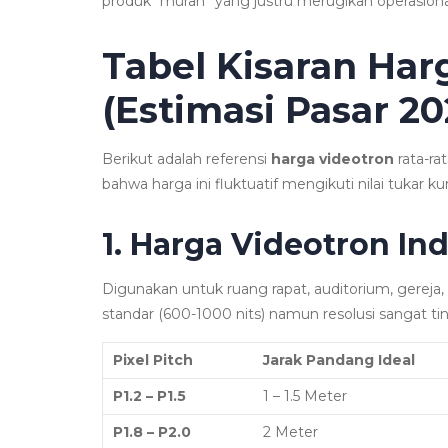
produk “murah” yang justru merugikan operasion
Tabel Kisaran Har
(Estimasi Pasar 20
Berikut adalah referensi
harga videotron
rata-ra
bahwa harga ini fluktuatif mengikuti nilai tukar 
1. Harga Videotron I
Digunakan untuk ruang rapat, auditorium, gereja, 
standar (600-1000 nits) namun resolusi sangat tin
Pixel Pitch
Jarak Pandang Ideal
P1.2 – P1.5
1 – 1.5 Meter
P1.8 – P2.0
2 Meter