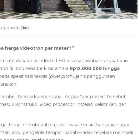
tegorized @id
a harga videotron per meter?”
ri satu dekade di industri LED display, jawaban singkat dan
tron di Indonesia berkisar antara
Rp12.000.000 hingga
ada spesifikasi teknis (
pixel pitch
), jenis penggunaan
gunakan.
beli televisi konvensional. Angka “per meter” tersebut
masuk konstruksi,
video processor
, instalasi kelistrikan, dan
arga, tetapi membedah struktur biaya secara transparan agar
rintah, atau pengelola tempat ibadah—tidak terjebak membeli