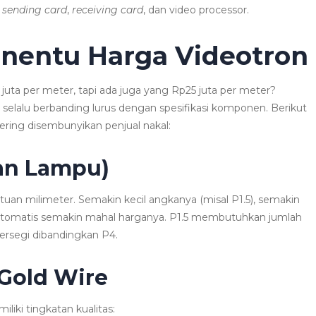
,
sending card
,
receiving card
, dan video processor.
enentu Harga Videotron
uta per meter, tapi ada juga yang Rp25 juta per meter?
ga selalu berbanding lurus dengan spesifikasi komponen. Berikut
ering disembunyikan penjual nakal:
tan Lampu)
tuan milimeter. Semakin kecil angkanya (misal P1.5), semakin
n otomatis semakin mahal harganya. P1.5 membutuhkan jumlah
ersegi dibandingkan P4.
 Gold Wire
liki tingkatan kualitas: