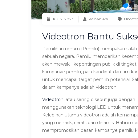
Juli 12, 2023
Raihan Adi
Uncate
Videotron Bantu Suk
Pemilihan umum (Pemilu) merupakan salah
sebuah negara. Pemilu memberikan kesempa
akan mewakili kepentingan publik di tingka
kampanye pemilu, para kandidat dan tim k
untuk mencapai target pemilih potensial. S
dalam kampanye adalah videotron.
Videotron
, atau sering disebut juga dengan 
menggunakan teknologi LED untuk menampilk
Kelebihan utama videotron adalah kemampu
yang menarik, cerah, dan dinamis. Hal ini me
mempromosikan pesan kampanye pemilu ke