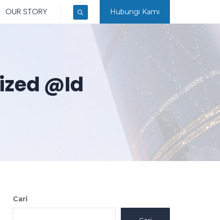
OUR STORY
Hubungi Kami
ized @id
Cari