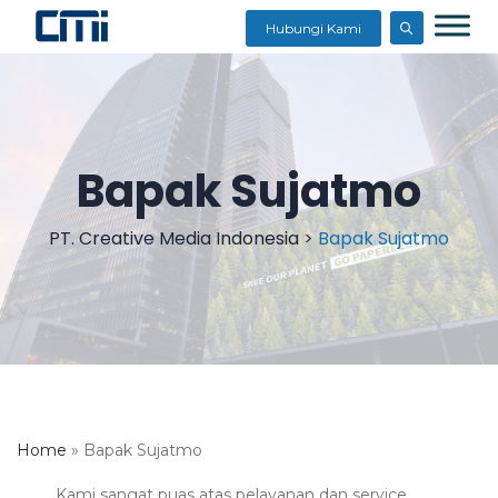
Hubungi Kami
Bapak Sujatmo
PT. Creative Media Indonesia
>
Bapak Sujatmo
Home
»
Bapak Sujatmo
Kami sangat puas atas pelayanan dan service