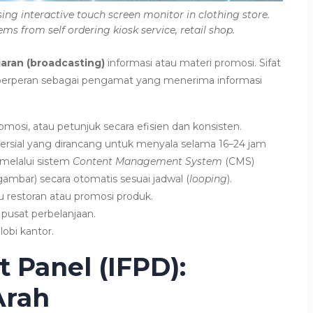
ng interactive touch screen monitor in clothing store.
s from self ordering kiosk service, retail shop.
aran (broadcasting)
informasi atau materi promosi. Sifat
 berperan sebagai pengamat yang menerima informasi
osi, atau petunjuk secara efisien dan konsisten.
sial yang dirancang untuk menyala selama 16–24 jam
n melalui sistem
Content Management System
(CMS)
mbar) secara otomatis sesuai jadwal (
looping
).
restoran atau promosi produk.
 pusat perbelanjaan.
 lobi kantor.
at Panel (IFPD):
Arah