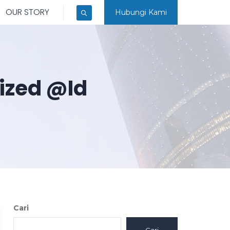
OUR STORY
Hubungi Kami
ized @id
Cari