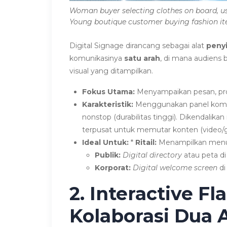
Woman buyer selecting clothes on board, usi
Young boutique customer buying fashion item
Digital Signage dirancang sebagai alat
penyi
komunikasinya
satu arah
, di mana audiens
visual yang ditampilkan.
Fokus Utama:
Menyampaikan pesan, prom
Karakteristik:
Menggunakan panel komer
nonstop (durabilitas tinggi). Dikendalika
terpusat untuk memutar konten (video/ga
Ideal Untuk:
*
Ritail:
Menampilkan menu 
Publik:
Digital directory
atau peta di
Korporat:
Digital welcome screen
di
2. Interactive Fl
Kolaborasi Dua 