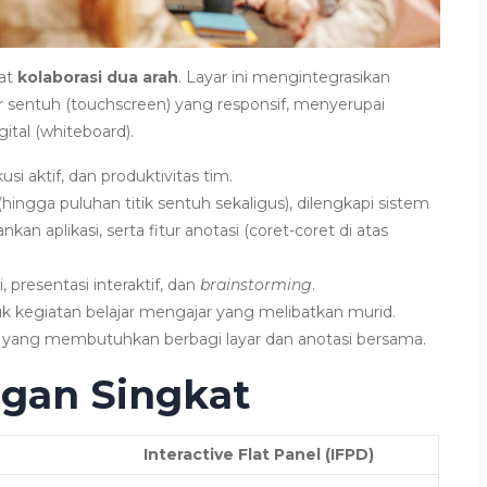
kat
kolaborasi dua arah
. Layar ini mengintegrasikan
yar sentuh (touchscreen) yang responsif, menyerupai
gital (whiteboard).
si aktif, dan produktivitas tim.
hingga puluhan titik sentuh sekaligus), dilengkapi sistem
an aplikasi, serta fitur anotasi (coret-coret di atas
, presentasi interaktif, dan
brainstorming
.
uk kegiatan belajar mengajar yang melibatkan murid.
h yang membutuhkan berbagi layar dan anotasi bersama.
ngan Singkat
Interactive Flat Panel (IFPD)