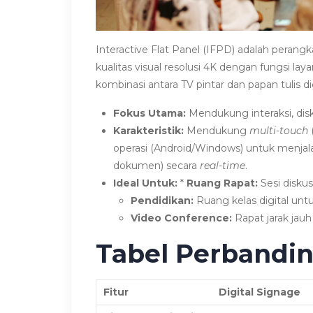
Interactive Flat Panel (IFPD) adalah perang
kualitas visual resolusi 4K dengan fungsi la
kombinasi antara TV pintar dan papan tulis di
Fokus Utama:
Mendukung interaksi, disku
Karakteristik:
Mendukung
multi-touch
(
operasi (Android/Windows) untuk menjalank
dokumen) secara
real-time
.
Ideal Untuk:
*
Ruang Rapat:
Sesi diskusi
Pendidikan:
Ruang kelas digital unt
Video Conference:
Rapat jarak jau
Tabel Perbandi
Fitur
Digital Signage