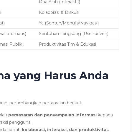
Dua Arah (Interaktif)
i
Kolaborasi & Diskusi
at)
Ya (Sentuh/Menulis/Navigasi)
al otomatis)
Sentuhan Langsung (User-driven)
asi Publik
Produktivitas Tim & Edukasi
na yang Harus Anda
ran, pertimbangkan pertanyaan berikut:
alah
pemasaran dan penyampaian informasi
kepada
raksi pengguna.
Anda adalah
kolaborasi, interaksi, dan produktivitas