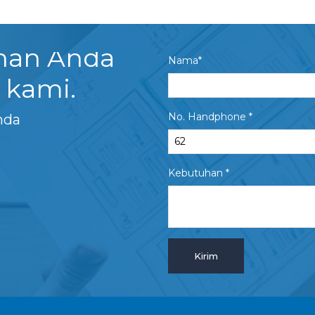
uhan Anda
Nama*
 kami.
No. Handphone *
nda
Kebutuhan *