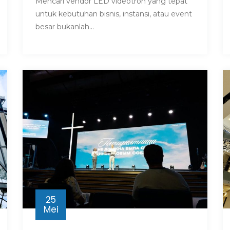
Mencari vendor LED videotron yang tepat
untuk kebutuhan bisnis, instansi, atau event
besar bukanlah...
25
Mei