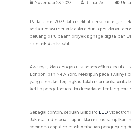
November 23, 2023
Raihan Adi
Unca
Pada tahun 2023, kita melihat perkembangan te
serta inovasi menarik dalam dunia periklanan de
peluang baru dalam proyek signage digital dan 
menarik dan kreatif.
Awalnya, iklan dengan ilusi anamorfik muncul di “
London, dan New York. Meskipun pada awalnya bi
yang semakin terjangkau telah membuka pintu ba
ketika pengetahuan dan kesadaran tentang cara m
Sebagai contoh, sebuah Billboard
LED
Videotron 
Jakarta, Indonesia. Papan iklan ini menampilkan in
sehingga dapat menarik perhatian pengunjung di 