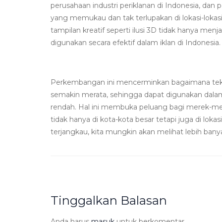
perusahaan industri periklanan di Indonesia, da
yang memukau dan tak terlupakan di lokasi-lokasi
tampilan kreatif seperti ilusi 3D tidak hanya menja
digunakan secara efektif dalam iklan di Indonesia.
Perkembangan ini mencerminkan bagaimana tek
semakin merata, sehingga dapat digunakan dalam b
rendah. Hal ini membuka peluang bagi merek-m
tidak hanya di kota-kota besar tetapi juga di loka
terjangkau, kita mungkin akan melihat lebih bany
Tinggalkan Balasan
Anda harus
masuk
untuk berkomentar.