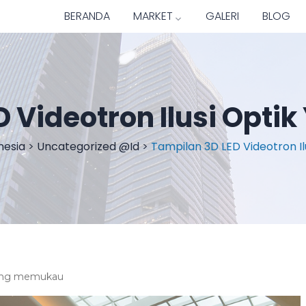
BERANDA
MARKET
GALERI
BLOG
D Videotron Ilusi Opt
nesia
>
Uncategorized @id
>
Tampilan 3D LED Videotron I
 yang memukau