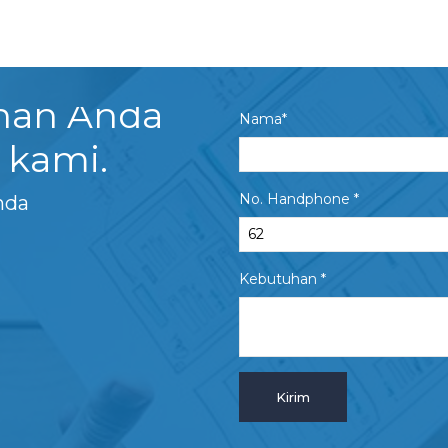
uhan Anda
Nama*
 kami.
No. Handphone *
nda
Kebutuhan *