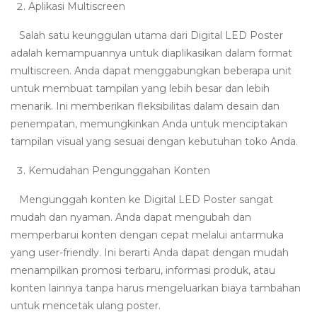
Aplikasi Multiscreen
Salah satu keunggulan utama dari Digital LED Poster
adalah kemampuannya untuk diaplikasikan dalam format
multiscreen. Anda dapat menggabungkan beberapa unit
untuk membuat tampilan yang lebih besar dan lebih
menarik. Ini memberikan fleksibilitas dalam desain dan
penempatan, memungkinkan Anda untuk menciptakan
tampilan visual yang sesuai dengan kebutuhan toko Anda.
Kemudahan Pengunggahan Konten
Mengunggah konten ke Digital LED Poster sangat
mudah dan nyaman. Anda dapat mengubah dan
memperbarui konten dengan cepat melalui antarmuka
yang user-friendly. Ini berarti Anda dapat dengan mudah
menampilkan promosi terbaru, informasi produk, atau
konten lainnya tanpa harus mengeluarkan biaya tambahan
untuk mencetak ulang poster.