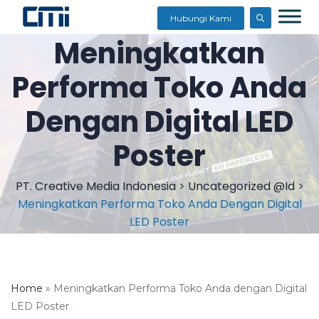
Hubungi Kami
Meningkatkan
Performa Toko Anda
Dengan Digital LED
Poster
PT. Creative Media Indonesia
>
Uncategorized @id
>
Meningkatkan Performa Toko Anda Dengan Digital
LED Poster
Home
»
Meningkatkan Performa Toko Anda dengan Digital
LED Poster