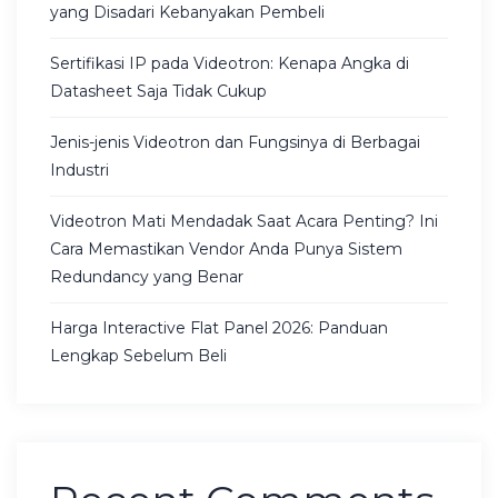
yang Disadari Kebanyakan Pembeli
Sertifikasi IP pada Videotron: Kenapa Angka di
Datasheet Saja Tidak Cukup
Jenis-jenis Videotron dan Fungsinya di Berbagai
Industri
Videotron Mati Mendadak Saat Acara Penting? Ini
Cara Memastikan Vendor Anda Punya Sistem
Redundancy yang Benar
Harga Interactive Flat Panel 2026: Panduan
Lengkap Sebelum Beli