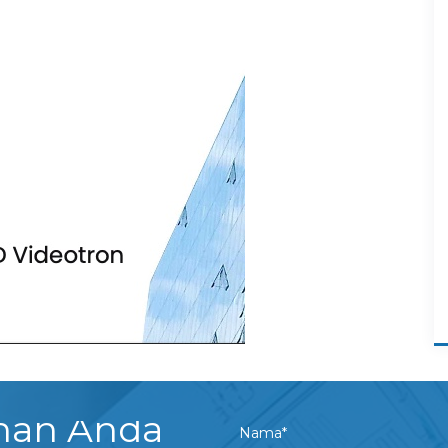
uhan Anda
Nama*