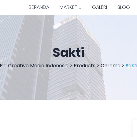
BERANDA
MARKET
GALERI
BLOG
Sakti
PT. Creative Media Indonesia
>
Products
>
Chroma
>
Sakt