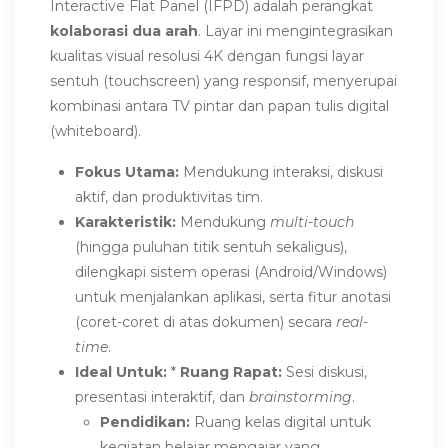
Interactive Flat Panel (IFPD) adalah perangkat
kolaborasi dua arah
. Layar ini mengintegrasikan
kualitas visual resolusi 4K dengan fungsi layar
sentuh (touchscreen) yang responsif, menyerupai
kombinasi antara TV pintar dan papan tulis digital
(whiteboard).
Fokus Utama:
Mendukung interaksi, diskusi
aktif, dan produktivitas tim.
Karakteristik:
Mendukung
multi-touch
(hingga puluhan titik sentuh sekaligus),
dilengkapi sistem operasi (Android/Windows)
untuk menjalankan aplikasi, serta fitur anotasi
(coret-coret di atas dokumen) secara
real-
time
.
Ideal Untuk:
*
Ruang Rapat:
Sesi diskusi,
presentasi interaktif, dan
brainstorming
.
Pendidikan:
Ruang kelas digital untuk
kegiatan belajar mengajar yang