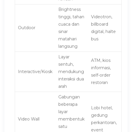
Brightness
tinggi, tahan
Videotron,
cuaca dan
billboard
Outdoor
sinar
digital, halte
matahari
bus
langsung
Layar
ATM, kios
sentuh,
informasi,
Interactive/Kiosk
mendukung
self-order
interaksi dua
restoran
arah
Gabungan
beberapa
Lobi hotel,
layar
gedung
Video Wall
membentuk
perkantoran,
satu
event