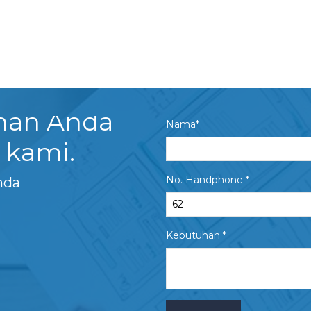
uhan Anda
Nama*
 kami.
No. Handphone *
nda
Kebutuhan *