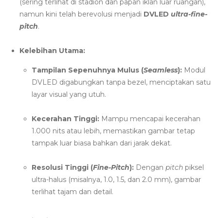
(sering terlihat di stadion dan papan iklan luar ruangan),
namun kini telah berevolusi menjadi
DVLED
ultra-fine-
pitch
.
Kelebihan Utama:
Tampilan Sepenuhnya Mulus (
Seamless
):
Modul
DVLED digabungkan tanpa bezel, menciptakan satu
layar visual yang utuh.
Kecerahan Tinggi:
Mampu mencapai kecerahan
1.000 nits atau lebih, memastikan gambar tetap
tampak luar biasa bahkan dari jarak dekat.
Resolusi Tinggi (
Fine-Pitch
):
Dengan
pitch
piksel
ultra-halus (misalnya, 1.0, 1.5, dan 2.0 mm), gambar
terlihat tajam dan detail.