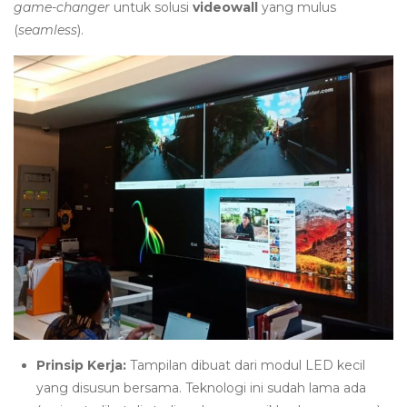
game-changer
untuk solusi
videowall
yang mulus
(
seamless
).
Prinsip Kerja:
Tampilan dibuat dari modul LED kecil
yang disusun bersama. Teknologi ini sudah lama ada