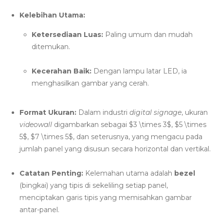
Kelebihan Utama:
Ketersediaan Luas:
Paling umum dan mudah
ditemukan.
Kecerahan Baik:
Dengan lampu latar LED, ia
menghasilkan gambar yang cerah.
Format Ukuran:
Dalam industri
digital signage
, ukuran
videowall
digambarkan sebagai
$3 \times 3$
,
$5 \times
5$
,
$7 \times 5$
, dan seterusnya, yang mengacu pada
jumlah panel yang disusun secara horizontal dan vertikal.
Catatan Penting:
Kelemahan utama adalah
bezel
(bingkai) yang tipis di sekeliling setiap panel,
menciptakan garis tipis yang memisahkan gambar
antar-panel.