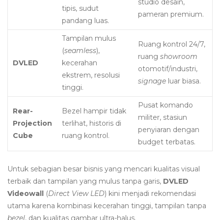
studio desain,
tipis, sudut
pameran premium.
pandang luas.
Tampilan mulus
Ruang kontrol 24/7,
(
seamless
),
ruang
showroom
DVLED
kecerahan
otomotif/industri,
ekstrem, resolusi
signage
luar biasa.
tinggi.
Pusat komando
Rear-
Bezel hampir tidak
militer, stasiun
Projection
terlihat, historis di
penyiaran dengan
Cube
ruang kontrol.
budget terbatas.
Untuk sebagian besar bisnis yang mencari kualitas visual
terbaik dan tampilan yang mulus tanpa garis,
DVLED
Videowall
(
Direct View LED
) kini menjadi rekomendasi
utama karena kombinasi kecerahan tinggi, tampilan tanpa
bezel
, dan kualitas gambar ultra-halus.