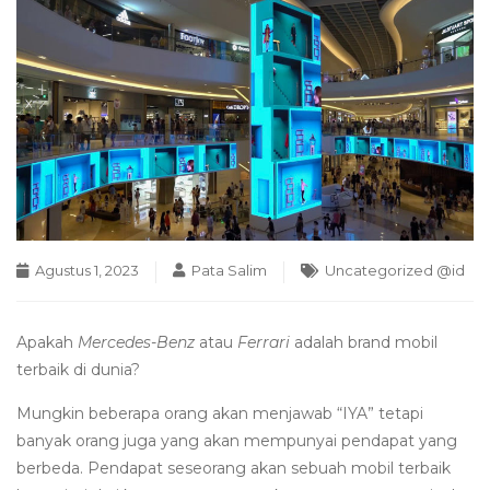
Agustus 1, 2023
Pata Salim
Uncategorized @id
Apakah
Mercedes-Benz
atau
Ferrari
adalah brand mobil
terbaik di dunia?
Mungkin beberapa orang akan menjawab “IYA” tetapi
banyak orang juga yang akan mempunyai pendapat yang
berbeda. Pendapat seseorang akan sebuah mobil terbaik