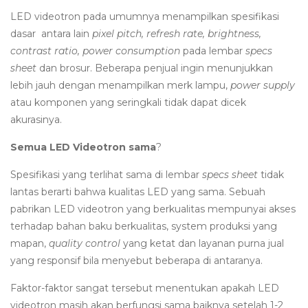
LED videotron pada umumnya menampilkan spesifikasi
dasar
antara lain
pixel pitch, refresh rate, brightness,
contrast ratio, power consumption
pada lembar
specs
sheet
dan brosur. Beberapa penjual ingin menunjukkan
lebih jauh dengan menampilkan merk lampu,
power supply
atau komponen yang seringkali tidak dapat dicek
akurasinya.
Semua LED Videotron sama
?
Spesifikasi yang terlihat sama di lembar
specs sheet
tidak
lantas berarti bahwa kualitas LED yang sama. Sebuah
pabrikan LED videotron yang berkualitas mempunyai akses
terhadap bahan baku berkualitas, system produksi yang
mapan,
quality control
yang ketat dan layanan purna jual
yang responsif bila menyebut beberapa di antaranya.
Faktor-faktor sangat tersebut menentukan apakah LED
videotron masih akan berfungsi sama baiknya setelah 1-2